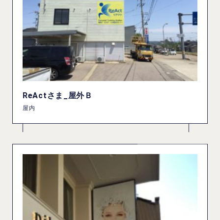
ReActさま_屋外Ｂ
屋内