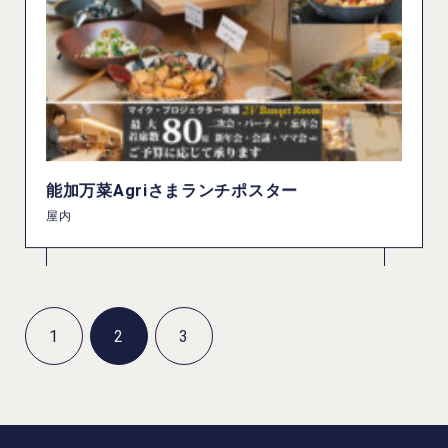
能加万菜Agriさまランチポスター
屋内
1
2
3