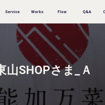
Service
Works
Flow
Q&A
山SHOPさま_Ａ