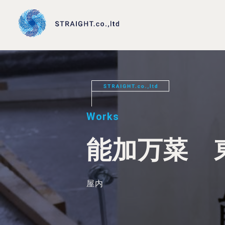
Works
能加万菜 東
屋内